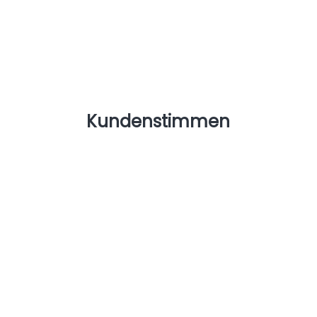
unsere Kunden spüren den Unterschied ab
Tag eins.
Kundenstimmen
Manfred Rieser
2025.06.23
Der Aufbau der Wärmepumpe mit allen
zugehöhrigen Anlagenteilen erfolgte in nur drei