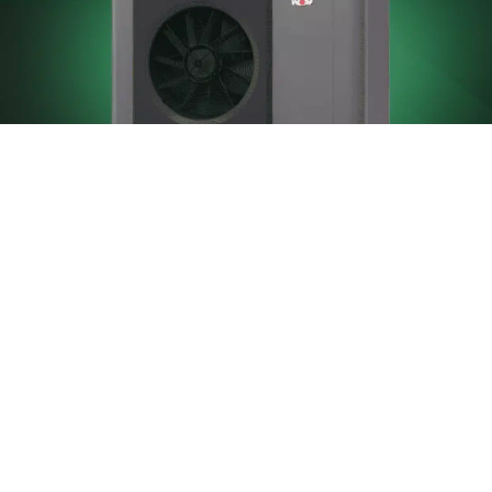
Spitzenqualität aus Deutschland
Unsere Wärmepumpen stehen für höchste
deutsche Qualitätsstandards, entwickelt
und produziert mit Präzision und
Zuverlässigkeit.