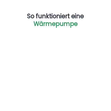
So funktioniert eine
Wärmepumpe
Eine Wärmepumpe entzieht zum Kühlen
Energie aus der Umgebung. Diese
stammt bei der Luft/Wasser-
Wärmepumpe CHA-Monoblock aus der
Luft. Der konkrete Energiegewinnungs-
prozess bei einer Wärmepumpe läuft
dabei immer gleich ab und besteht aus
4 Schritten:
Verdampfen
Verdichten