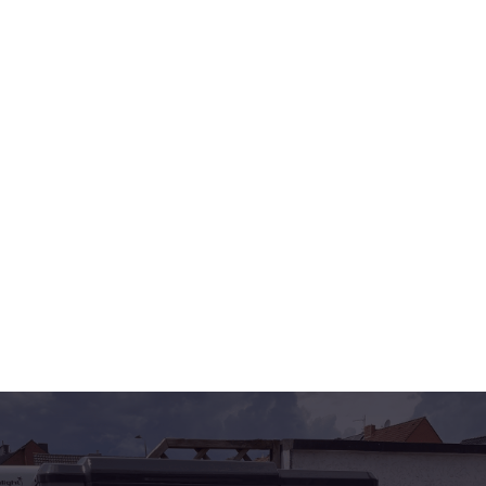
Förderung. Außerdem spülen wir einen
Monat vor der Installation deine gesamten
Heizleitungen.
Installation und langfristiger Service
Unser Bau-Team kommt zu dir nach Hause
und setzt deine Heizung innerhalb einer
Arbeitswoche! Danach stehen wir an sieben
Tagen der Woche an deiner Seite. Gerne
auch mit dem Planville-Wartungsservice.
Mach jetzt den 2-Minuten-