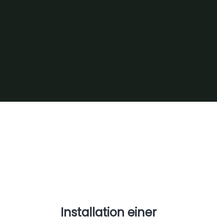
Auch ohne Komplettsanierung
können wir
deine Heizung auf den
zukünftigen Standard
bringen. Mit
Wolf-CHA-Monoblock sogar
ohne
eine Umrüstung auf
Fußbodenheizung.
Installation einer