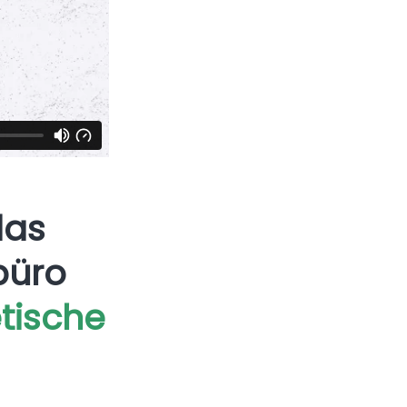
das
büro
tische