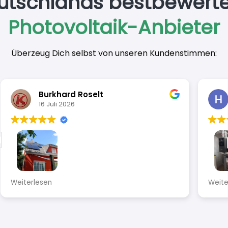
utschlands bestbewerte
Photovoltaik-Anbieter
Überzeug Dich selbst von unseren Kundenstimmen:
Burkhard Roselt
16 Juli 2026
Sehr engagiert, gut mitgedacht, saubere
Super F
Weiterlesen
Weiterl
und schnelle Arbeit, nette Mitarbeiter
Alles b
Hervor
Einbau
absolu