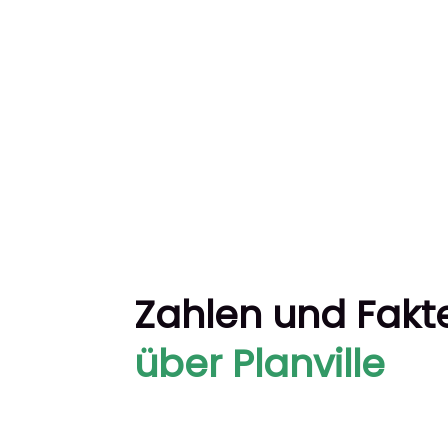
Planville Gründer René Fiebig & Nikolas 
Zahlen und Fakt
über Planville