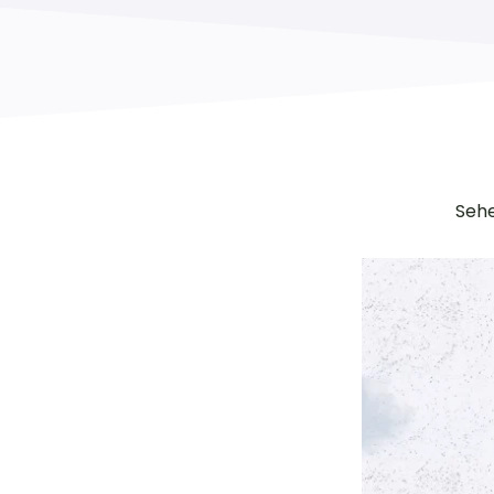
Sehe
at
te
er