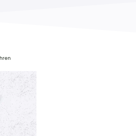
undlich. Tolles Personal.
ahren