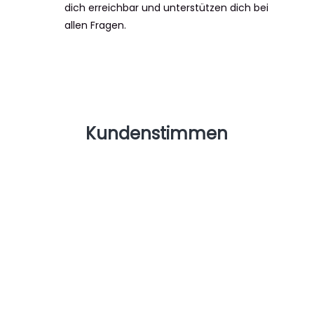
dich erreichbar und unterstützen dich bei
allen Fragen.
Kundenstimmen
Manfred Rieser
23/06/2025
Der Aufbau der Wärmepumpe mit allen