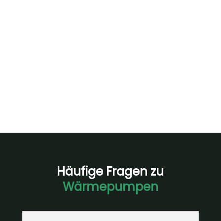
Sehr gute Beratung und schnelle,saubere
Ausführung. Nach langer Suche eines geeigneten
Anbieters für PV und Wärmepumpe bin ich bei
Planville fündig geworden. Meine PV Anlage wurde
in weniger als zwei Wochen nach Angebotszusage
installiert und in Betrieb genommen.
Häufige Fragen zu
Wärmepumpen