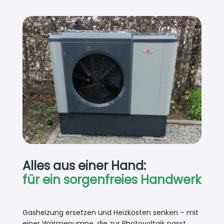
gut.Anschließend kam ein zweiköpfiges
Elektrikerteam,das ebenfalls zügig und
sauber den Akku und den Gleichrichter
installierte und den Schaltkasten
konfigurierte.Abschließend gab es dann
noch eine kurze Einweisung in die
Software.Leider habe ich in dem Moment
nicht die spannenden Fragen parat
gehabt,wie ich z.B. die Ladezeit des Akkus
steuern kann,aber es wurde mir
zugesichert,bei Fragen könne ich gerne die
Firma kontaktieren.Da die verbauten
Geräte von der Firma Growatt sind,ist im
Netzt aber auch alles gut dokumentiert.-
Gerne jederzeit wieder!
Alles aus einer Hand:
für ein sorgenfreies Handwerk
Gasheizung ersetzen und Heizkosten senken – mit
einer Wärmepumpe, die zur Photovoltaik passt.