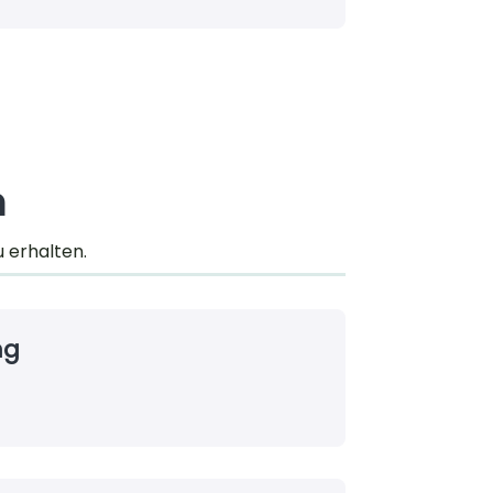
n
u erhalten.
ng