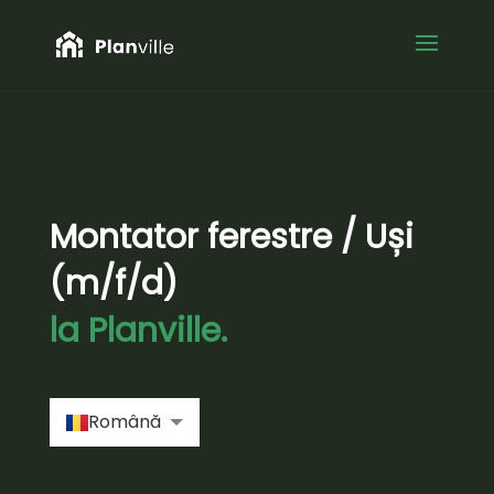
Montator ferestre / Uși
(m/f/d)
la Planville.
Română
Русский