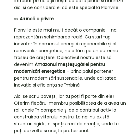
întrebat pe colegii noștri de ce le place să lucreze
aici și ce consideră ei că este special la Planville.
👀
Aruncă o privire
Planville este mai mult decât o companie – noi
reprezentăm schimbarea reală. Ca start-up
inovator în domeniul energiei regenerabile și al
renovărilor energetice, ne aflăm pe un puternic
traseu de creștere. Obiectivul nostru este să
devenim
Amazonul meșteșugăriei pentru
modernizări energetice
– principalul partener
pentru modernizări sustenabile, unde calitatea,
inovația și eficiența se îmbină.
Aici se scriu povești, iar tu poți fi parte din ele!
Oferim fiecărui membru posibilitatea de a avea un
rol-cheie în companie și de a contribui activ la
construirea viitorului nostru. La noi nu există
structuri rigide, ci spațiu real de creație, unde te
poți dezvolta și crește profesional.