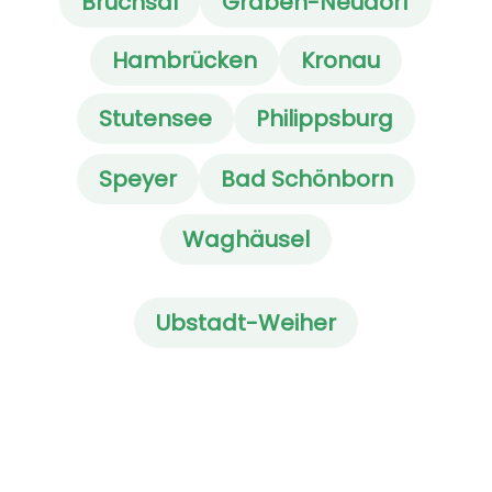
Bruchsal
Graben-Neudorf
Hambrücken
Kronau
Stutensee
Philippsburg
Speyer
Bad Schönborn
Waghäusel
Ubstadt-Weiher