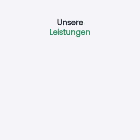
Unsere
Leistungen
Photovoltaik
Photovoltaik-Anlagen inkl. Speicher und
Wallbox in maximal 6 Wochen auf deinem