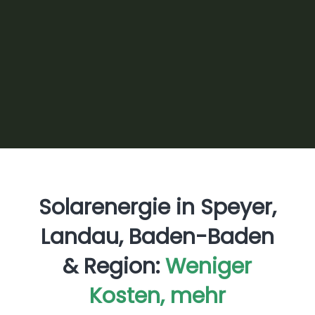
Unsere Teams sind mehrmals pro Woche in
Speyer, Landau, Baden-Baden, Wiesloch, Walldorf,
Bühl, Sinsheim, Mühlacker und der gesamten
Region unterwegs. Persönliche Beratung bei Ihnen
zu Hause.
Solarenergie in Speyer,
Landau, Baden-Baden
& Region:
Weniger
Kosten, mehr