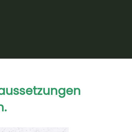
zwischen Köln und Bonn unterwegs.
Persönliche Beratung bei Ihnen zu Hause
– in allen Ortsteilen von Roisdorf bis
Hemmerich.
raussetzungen
n.