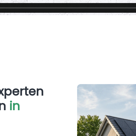
xperten
en
in