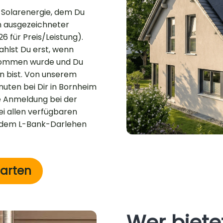
r Solarenergie, dem Du
in ausgezeichneter
6 für Preis/Leistung).
zahlst Du erst, wenn
enommen wurde und Du
n bist. Von unserem
inuten bei Dir in Bornheim
 Anmeldung bei der
i allen verfügbaren
 dem L-Bank-Darlehen
tarten
Wer biete