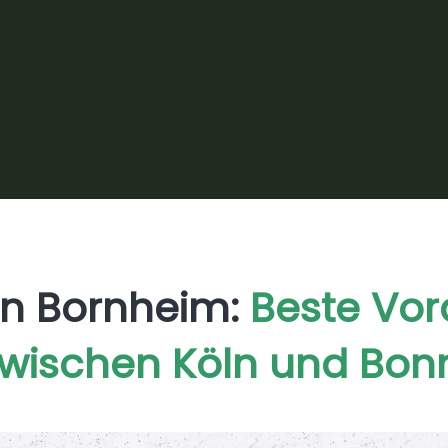
Fenster – Bornheimer Hausbesitzer
erhalten den kompletten Energie-
Service aus einer Hand. Perfekt
abgestimmte Lösungen mit einem
einzigen Ansprechpartner.
in Bornheim:
Beste Vo
wischen Köln und Bon