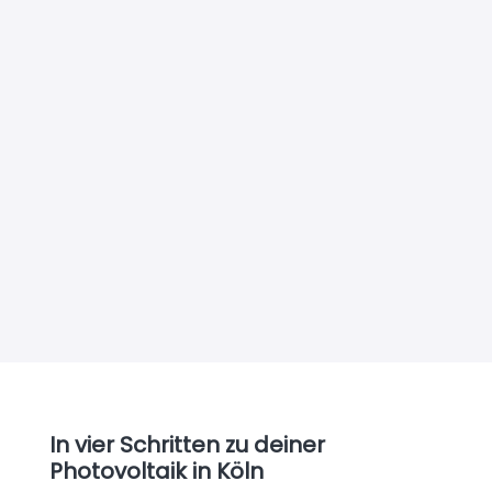
Haustüren
Finde die Haustür, die zu dir passt –
individuell gestaltet, energieeffizient und
langlebig für jedes Zuhause.
Mehr erfahren
In vier Schritten zu deiner
Photovoltaik in Köln